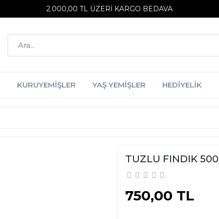
2.000,00 TL ÜZERI KARGO BEDAVA
R
KURUYEMIŞLER
YAŞ YEMIŞLER
HEDIYELIK
TUZLU FINDIK 500
750,00 TL