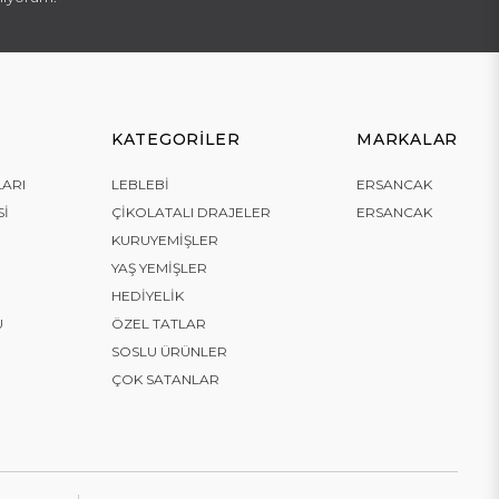
KATEGORILER
MARKALAR
LARI
LEBLEBI
ERSANCAK
SI
ÇIKOLATALI DRAJELER
ERSANCAK
KURUYEMIŞLER
YAŞ YEMIŞLER
HEDIYELIK
U
ÖZEL TATLAR
SOSLU ÜRÜNLER
ÇOK SATANLAR