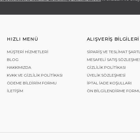
HIZLI MENÜ
ALIŞVERIŞ BILGILERI
MÜŞTERI HIZMETLERI
SIPARIŞ VE TESLIMAT ŞART
BLOG
MESAFELI SATIŞ SÖZLEŞME
HAKKIMIZDA
GIZLILIK POLITIKASI
KVKK VE GIZLILIK POLITIKASI
ÜYELIK SÖZLEŞMESI
ÖDEME BILDIRIM FORMU
İPTAL İADE KOŞULLARI
İLETIŞIM
ÖN BILGILENDIRME FORM