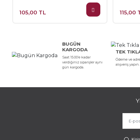
105,00 TL
115,00 
BUGÜN
KARGODA
TEK TIKL
Saat 15.00’e kadar
Ödeme ve adres
verdiğiniz siparişler aynı
alışveriş yapın.
gün kargoda.
Y
Kişi