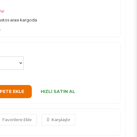
Var
ğustos arası kargoda
L
PETE EKLE
HIZLI SATIN AL
Favorilere Ekle
Karşılaştır