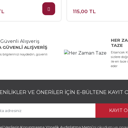
TL
115,00 TL
HER Z
TAZE
A GÜVENLI ALIŞVERIŞ
Ersancak 
 bilgilerinizi kaydedin, güvenli
sizlere do
ile en taze
eder
ENILIKLER VE ÖNERILER İÇIN E-BÜLTENE KAYIT 
KAYIT O
sel Verilerin Korunmasına Yönelik Aydınlatma Metni
’ni okudum ve onay