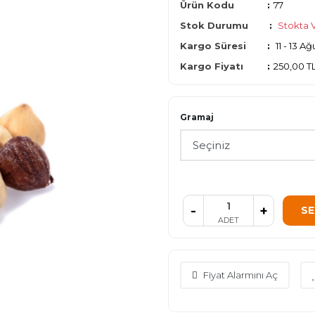
Ürün Kodu
:
77
Stok Durumu
:
Stokta 
Kargo Süresi
:
11 - 13 A
Kargo Fiyatı
:
250,00 T
Gramaj
-
+
SE
ADET
Fiyat Alarmını Aç