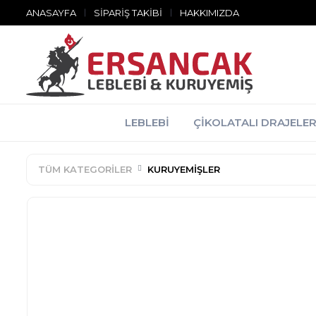
ANASAYFA
SIPARIŞ TAKIBI
HAKKIMIZDA
LEBLEBI
ÇIKOLATALI DRAJELE
TÜM KATEGORILER
KURUYEMIŞLER