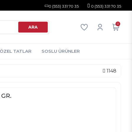
0 (553) 331 70 35
0 (553) 331 70 35
0
ARA
ÖZEL TATLAR
SOSLU ÜRÜNLER
1148
 GR.