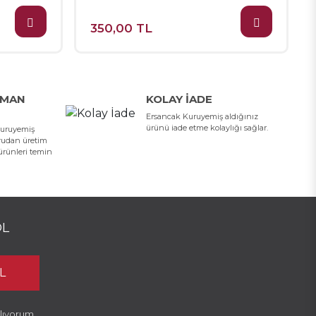
350,00 TL
AMAN
KOLAY İADE
Ersancak Kuruyemiş aldığınız
ürünü iade etme kolaylığı sağlar.
Kuruyemiş
ğrudan üretim
 ürünleri temin
OL
L
lıyorum.