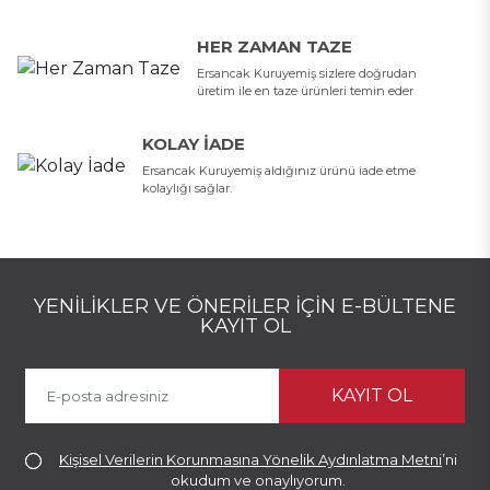
HER ZAMAN TAZE
Ersancak Kuruyemiş sizlere doğrudan
üretim ile en taze ürünleri temin eder
KOLAY İADE
Ersancak Kuruyemiş aldığınız ürünü iade etme
kolaylığı sağlar.
YENILIKLER VE ÖNERILER İÇIN E-BÜLTENE
KAYIT OL
KAYIT OL
Kişisel Verilerin Korunmasına Yönelik Aydınlatma Metni
’ni
okudum ve onaylıyorum.