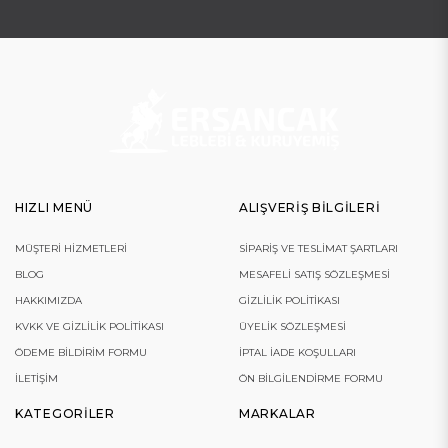
HIZLI MENÜ
ALIŞVERIŞ BILGILERI
MÜŞTERI HIZMETLERI
SIPARIŞ VE TESLIMAT ŞARTLARI
BLOG
MESAFELI SATIŞ SÖZLEŞMESI
HAKKIMIZDA
GIZLILIK POLITIKASI
KVKK VE GIZLILIK POLITIKASI
ÜYELIK SÖZLEŞMESI
ÖDEME BILDIRIM FORMU
İPTAL İADE KOŞULLARI
İLETIŞIM
ÖN BILGILENDIRME FORMU
KATEGORILER
MARKALAR