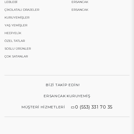
LEBLEBI
ERSANCAK
ÇIKOLATALI DRAJELER
ERSANCAK
KURUYEMIŞLER
YAŞ YEMIŞLER
HEDIYELIK
ÖZEL TATLAR
SOSLU ÜRÜNLER
ÇOK SATANLAR
BIZI TAKIP EDIN!
ERSANCAK KURUYEMIŞ
0 (553) 331 70 35
MÜŞTERI HIZMETLERI