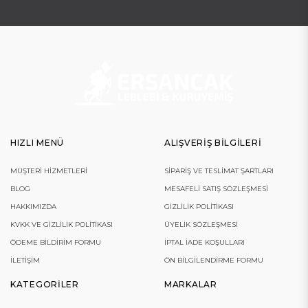
HIZLI MENÜ
ALIŞVERIŞ BILGILERI
MÜŞTERI HIZMETLERI
SIPARIŞ VE TESLIMAT ŞARTLARI
BLOG
MESAFELI SATIŞ SÖZLEŞMESI
HAKKIMIZDA
GIZLILIK POLITIKASI
KVKK VE GIZLILIK POLITIKASI
ÜYELIK SÖZLEŞMESI
ÖDEME BILDIRIM FORMU
İPTAL İADE KOŞULLARI
İLETIŞIM
ÖN BILGILENDIRME FORMU
KATEGORILER
MARKALAR