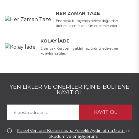
HER ZAMAN TAZE
Ersancak Kuruyemiş sizlere doğrudan
üretim ile en taze ürünleri temin eder
KOLAY İADE
Ersancak Kuruyemiş aldığınız ürünü iade etme
kolaylığı sağlar.
YENILIKLER VE ÖNERILER İÇIN E-BÜLTENE
KAYIT OL
KAYIT OL
Kişisel Verilerin Korunmasına Yönelik Aydınlatma Metni
’ni
okudum ve onaylıyorum.