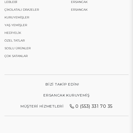
LEBLEBI
ERSANCAK
ÇIKOLATALI DRAJELER
ERSANCAK
KURUYEMIŞLER
YAŞ YEMIŞLER
HEDIYELIK
ÖZEL TATLAR
SOSLU ÜRÜNLER
ÇOK SATANLAR
BIZI TAKIP EDIN!
ERSANCAK KURUYEMIŞ
0 (553) 331 70 35
MÜŞTERI HIZMETLERI