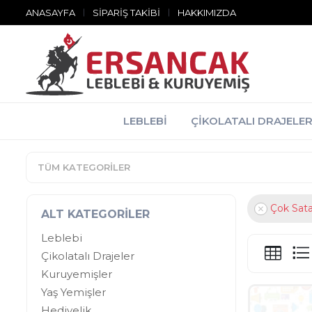
ANASAYFA
SIPARIŞ TAKIBI
HAKKIMIZDA
LEBLEBI
ÇIKOLATALI DRAJELE
TÜM KATEGORILER
Çok Sata
ALT KATEGORILER
Leblebi
Çikolatalı Drajeler
Kuruyemişler
Yaş Yemişler
Hediyelik