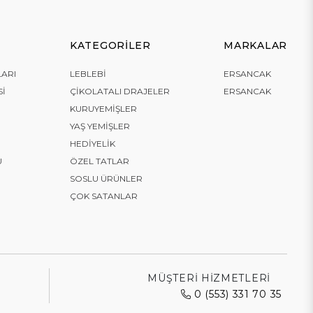
KATEGORILER
MARKALAR
LARI
LEBLEBI
ERSANCAK
SI
ÇIKOLATALI DRAJELER
ERSANCAK
KURUYEMIŞLER
YAŞ YEMIŞLER
HEDIYELIK
U
ÖZEL TATLAR
SOSLU ÜRÜNLER
ÇOK SATANLAR
MÜŞTERI HIZMETLERI
0 (553) 331 70 35