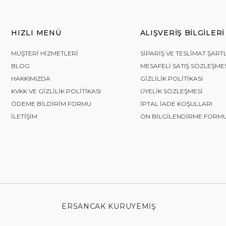
HIZLI MENÜ
ALIŞVERIŞ BILGILERI
MÜŞTERI HIZMETLERI
SIPARIŞ VE TESLIMAT ŞART
BLOG
MESAFELI SATIŞ SÖZLEŞME
HAKKIMIZDA
GIZLILIK POLITIKASI
KVKK VE GIZLILIK POLITIKASI
ÜYELIK SÖZLEŞMESI
ÖDEME BILDIRIM FORMU
İPTAL İADE KOŞULLARI
İLETIŞIM
ÖN BILGILENDIRME FORM
ERSANCAK KURUYEMIŞ