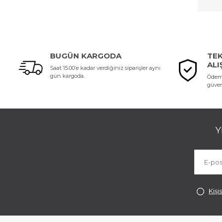
BUGÜN KARGODA
TEK
ALI
Saat 15.00’e kadar verdiğiniz siparişler aynı
gün kargoda.
Ödeme
güvenl
Y
Kişi