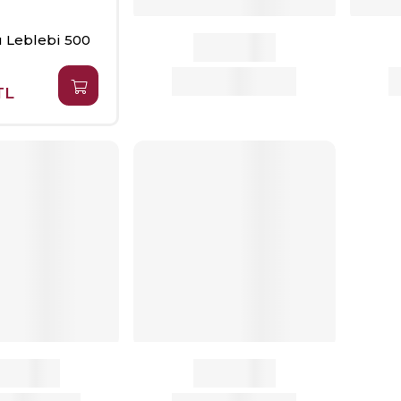
u Leblebi 500
TL