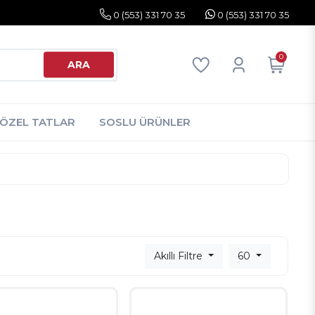
0 (553) 331 70 35
0 (553) 331 70 35
0
ARA
ÖZEL TATLAR
SOSLU ÜRÜNLER
Akıllı Filtre
60