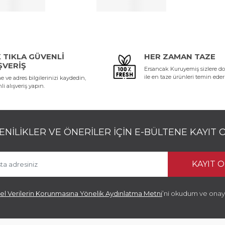
 TIKLA GÜVENLI
HER ZAMAN TAZE
ŞVERIŞ
Ersancak Kuruyemiş sizlere d
ile en taze ürünleri temin eder
 ve adres bilgilerinizi kaydedin,
i alışveriş yapın.
ENILIKLER VE ÖNERILER İÇIN E-BÜLTENE KAYIT 
KAYIT O
sel Verilerin Korunmasına Yönelik Aydınlatma Metni
’ni okudum ve onay