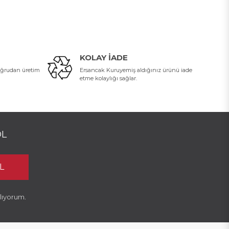
KOLAY İADE
oğrudan üretim
Ersancak Kuruyemiş aldığınız ürünü iade
etme kolaylığı sağlar.
OL
L
lıyorum.