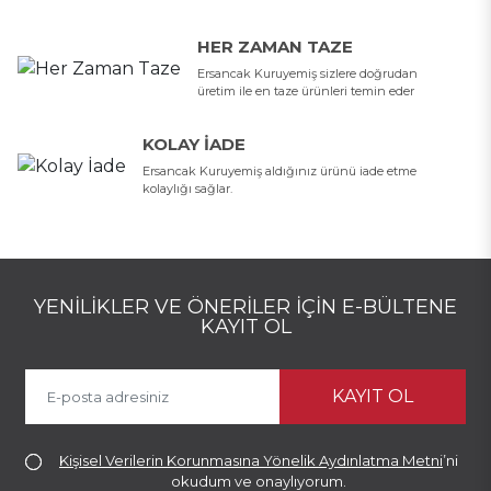
HER ZAMAN TAZE
Ersancak Kuruyemiş sizlere doğrudan
üretim ile en taze ürünleri temin eder
KOLAY İADE
Ersancak Kuruyemiş aldığınız ürünü iade etme
kolaylığı sağlar.
YENILIKLER VE ÖNERILER İÇIN E-BÜLTENE
KAYIT OL
KAYIT OL
Kişisel Verilerin Korunmasına Yönelik Aydınlatma Metni
’ni
okudum ve onaylıyorum.