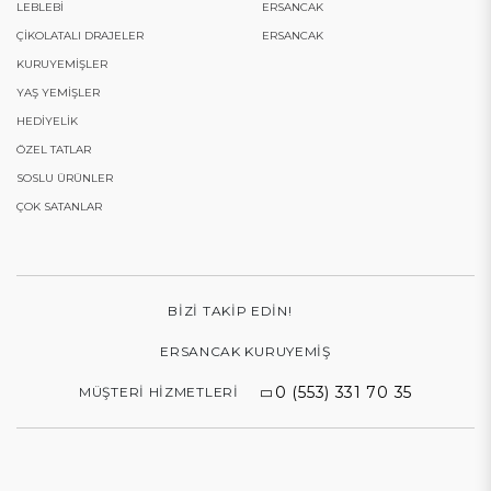
LEBLEBI
ERSANCAK
ÇIKOLATALI DRAJELER
ERSANCAK
KURUYEMIŞLER
YAŞ YEMIŞLER
HEDIYELIK
ÖZEL TATLAR
SOSLU ÜRÜNLER
ÇOK SATANLAR
BIZI TAKIP EDIN!
ERSANCAK KURUYEMIŞ
0 (553) 331 70 35
MÜŞTERI HIZMETLERI