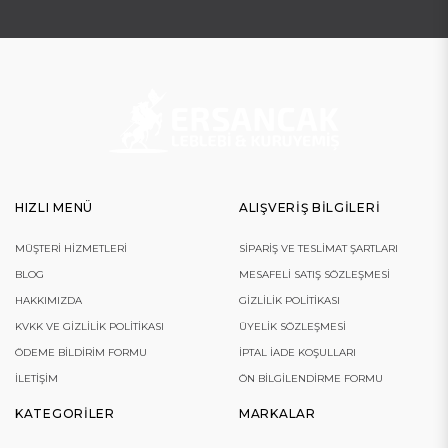
HIZLI MENÜ
ALIŞVERIŞ BILGILERI
MÜŞTERI HIZMETLERI
SIPARIŞ VE TESLIMAT ŞARTLARI
BLOG
MESAFELI SATIŞ SÖZLEŞMESI
HAKKIMIZDA
GIZLILIK POLITIKASI
KVKK VE GIZLILIK POLITIKASI
ÜYELIK SÖZLEŞMESI
ÖDEME BILDIRIM FORMU
İPTAL İADE KOŞULLARI
İLETIŞIM
ÖN BILGILENDIRME FORMU
KATEGORILER
MARKALAR