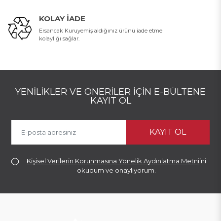
KOLAY İADE
Ersancak Kuruyemiş aldığınız ürünü iade etme
kolaylığı sağlar.
YENILIKLER VE ÖNERILER İÇIN E-BÜLTENE
KAYIT OL
KAYIT OL
Kişisel Verilerin Korunmasına Yönelik Aydınlatma Metni
’ni
okudum ve onaylıyorum.