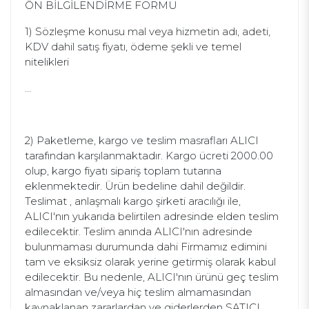
ÖN BİLGİLENDİRME FORMU
1) Sözleşme konusu mal veya hizmetin adı, adeti,
KDV dahil satış fiyatı, ödeme şekli ve temel
nitelikleri
...
2) Paketleme, kargo ve teslim masrafları ALICI
tarafından karşılanmaktadır. Kargo ücreti 2000.00
olup, kargo fiyatı sipariş toplam tutarına
eklenmektedir. Ürün bedeline dahil değildir.
Teslimat , anlaşmalı kargo şirketi aracılığı ile,
ALICI'nın yukarıda belirtilen adresinde elden teslim
edilecektir. Teslim anında ALICI'nın adresinde
bulunmaması durumunda dahi Firmamız edimini
tam ve eksiksiz olarak yerine getirmiş olarak kabul
edilecektir. Bu nedenle, ALICI'nın ürünü geç teslim
almasından ve/veya hiç teslim almamasından
kaynaklanan zararlardan ve giderlerden SATICI