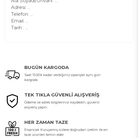
Adı Soyadı/Ünvanı: ...
Adresi: ...
Telefon: ...
Email: ...
Tarih : ...
BUGÜN KARGODA
Saat 15.00’e kadar verdiğiniz siparişler aynı gün
kargoda.
TEK TIKLA GÜVENLI ALIŞVERIŞ
Ödeme ve adres bilgilerinizi kaydedin, güvenli
alışveriş yapın.
HER ZAMAN TAZE
Ersancak Kuruyemiş sizlere doğrudan üretim ile en
taze ürünleri temin eder