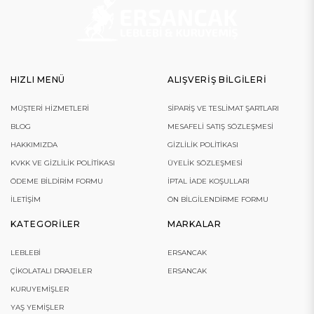
HIZLI MENÜ
ALIŞVERIŞ BILGILERI
MÜŞTERI HIZMETLERI
SIPARIŞ VE TESLIMAT ŞARTLARI
BLOG
MESAFELI SATIŞ SÖZLEŞMESI
HAKKIMIZDA
GIZLILIK POLITIKASI
KVKK VE GIZLILIK POLITIKASI
ÜYELIK SÖZLEŞMESI
ÖDEME BILDIRIM FORMU
İPTAL İADE KOŞULLARI
İLETIŞIM
ÖN BILGILENDIRME FORMU
KATEGORILER
MARKALAR
LEBLEBI
ERSANCAK
ÇIKOLATALI DRAJELER
ERSANCAK
KURUYEMIŞLER
YAŞ YEMIŞLER