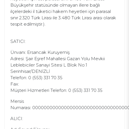
Büyükşehir statüsünde olmayan illere bağlı
ilçelerdeki il tüketici hakem heyetleri için parasal
sınır 2.320 Türk Lirası ile 3.480 Türk Lirası arası olarak
tespit edilmiştir.).
SATICI:
Ünvanı: Ersancak Kuruyemiş
Adresi: Şair Eşref Mahallesi Gazan Yolu Mevkii
Leblebiciler Sanayi Sitesi L Blok No:1
Serinhisar/DENİZLİ
Telefon: 0 (553) 331 70 35
Fax:
Müşteri Hizmetleri Telefon: 0 (553) 331 70 35
Mersis
Numarası: 000000000000000000000000000000000
ALICI: