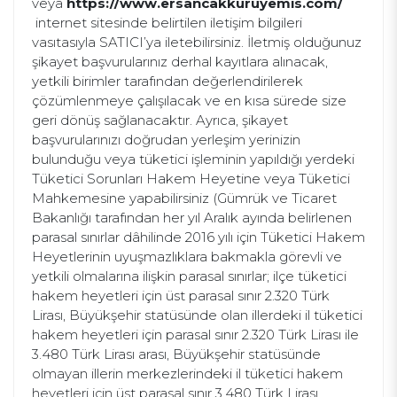
veya
https://www.ersancakkuruyemis.com/​
internet sitesinde belirtilen iletişim bilgileri
vasıtasıyla SATICI’ya iletebilirsiniz. İletmiş olduğunuz
şikayet başvurularınız derhal kayıtlara alınacak,
yetkili birimler tarafından değerlendirilerek
çözümlenmeye çalışılacak ve en kısa sürede size
geri dönüş sağlanacaktır. Ayrıca, şikayet
başvurularınızı doğrudan yerleşim yerinizin
bulunduğu veya tüketici işleminin yapıldığı yerdeki
Tüketici Sorunları Hakem Heyetine veya Tüketici
Mahkemesine yapabilirsiniz (Gümrük ve Ticaret
Bakanlığı tarafından her yıl Aralık ayında belirlenen
parasal sınırlar dâhilinde 2016 yılı için Tüketici Hakem
Heyetlerinin uyuşmazlıklara bakmakla görevli ve
yetkili olmalarına ilişkin parasal sınırlar; ilçe tüketici
hakem heyetleri için üst parasal sınır 2.320 Türk
Lirası, Büyükşehir statüsünde olan illerdeki il tüketici
hakem heyetleri için parasal sınır 2.320 Türk Lirası ile
3.480 Türk Lirası arası, Büyükşehir statüsünde
olmayan illerin merkezlerindeki il tüketici hakem
heyetleri için üst parasal sınır 3.480 Türk Lirası,